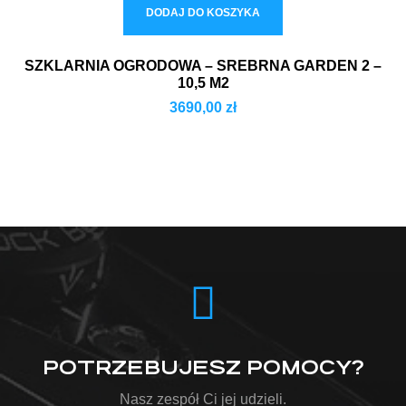
DODAJ DO KOSZYKA
SZKLARNIA OGRODOWA – SREBRNA GARDEN 2 –
10,5 M2
3690,00
zł
POTRZEBUJESZ POMOCY?
Nasz zespół Ci jej udzieli.