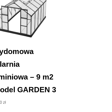
zydomowa
larnia
miniowa – 9 m2
Model GARDEN 3
00
zł