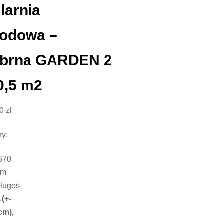
larnia
odowa –
ebrna GARDEN 2
0,5 m2
00
zł
y:
670
mm
długoś
,
(+-
cm),