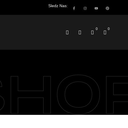
Sledz Nas:
0
0
SHO