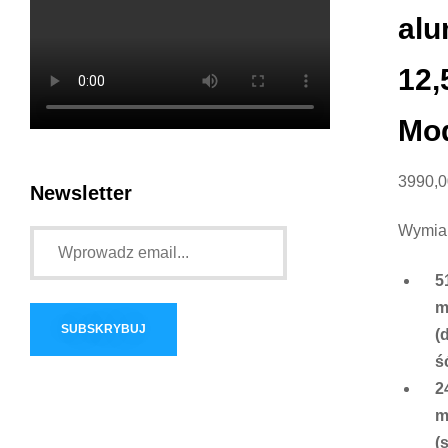
alu
12,
Mo
3990,
Newsletter
Wymiar
5
(
ś
2
(