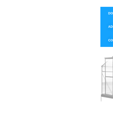
DO
AD
CO