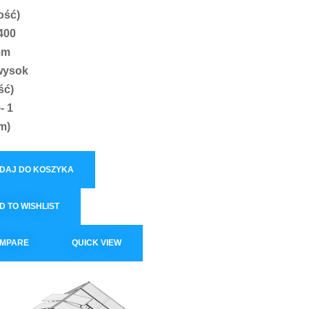
ość)
400
mm
wysok
ść)
+- 1
m)
DAJ DO KOSZYKA
D TO WISHLIST
MPARE
QUICK VIEW