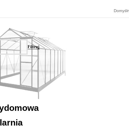
Filtruj
zydomowa
larnia