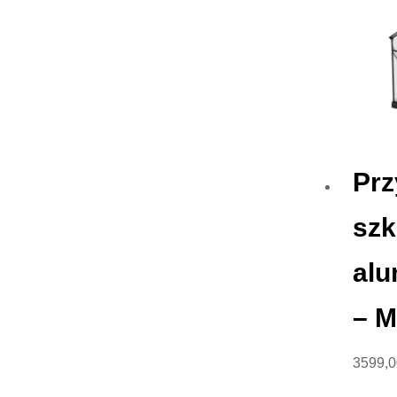
Pr
szk
alu
– 
3599,