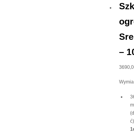
Szk
ogr
Sr
– 1
3690,
Wymiar
3
(
ć)
1