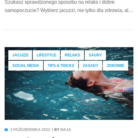
Szukasz sprawdzonego sposobu na relaks i dobre
samopoczucie? Wybierz jacuzzi, nie tylko dla zdrowia, ale
także dla urody. Poznaj zbawienny wpływ kojącej kąpieli
na organizm. Jacuzzi wielu osobom kojarzy się z
przyjemnością. I słusznie. Szczególnie po stresującym
dniu czy w jesienno-zimowe popołudnia lub wieczory
warto zanurzyć się w bąbelkowej wodzie. Wystarczy się
JACUZZI
LIFESTYLE
RELAKS
SAUNY
przekonać się, że […]
SOCIAL MEDIA
TIPS & TRICKS
ZASADY
ZDROWIE
3 PAŹDZIERNIKA 2022
BY
MAJA