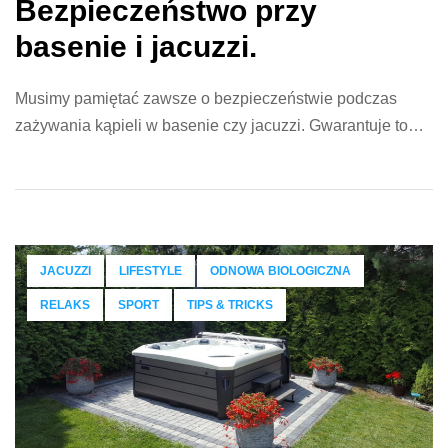
Bezpieczeństwo przy
basenie i jacuzzi.
Musimy pamiętać zawsze o bezpieczeństwie podczas
zażywania kąpieli w basenie czy jacuzzi. Gwarantuje to
nam pełen relaks i spektrum korzyści. Zdrowy rozsądek
musi być naszym przewodnikiem. Pamiętajmy o tym!
Najważniejsza kwestia, która poniekąd wiąże się ze
wszystkim, co opisaliśmy poniżej – nasze podejście do
kąpieli, relaksu i aktywności fizycznej w basenie musi być
JACUZZI
LIFESTYLE
ODNOWA BIOLOGICZNA
przede wszystkim […]
RELAKS
SPORT
TIPS & TRICKS