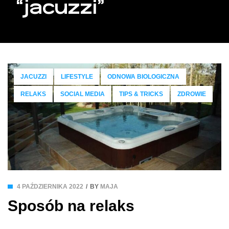
“jacuzzi”
JACUZZI
LIFESTYLE
ODNOWA BIOLOGICZNA
RELAKS
SOCIAL MEDIA
TIPS & TRICKS
ZDROWIE
4 PAŹDZIERNIKA 2022
BY
MAJA
Sposób na relaks