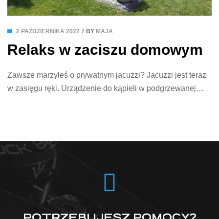
2 PAŹDZIERNIKA 2022
BY
MAJA
Relaks w zaciszu domowym
Zawsze marzyłeś o prywatnym jacuzzi? Jacuzzi jest teraz
w zasięgu ręki. Urządzenie do kąpieli w podgrzewanej
wodzie z bąbelkami było wcześniej spotykane tylko w
hotelach, parkach wodnych i SPA. Własne jacuzzi
domowe możesz zamontować na balkonie, a jacuzzi
ogrodowe pod gołym niebem na działce. Spraw
przyjemność sobie i swoim bliskim wybierając jacuzzi
zewnętrzne na wyłączny […]
POTRZEBUJESZ POMOCY?